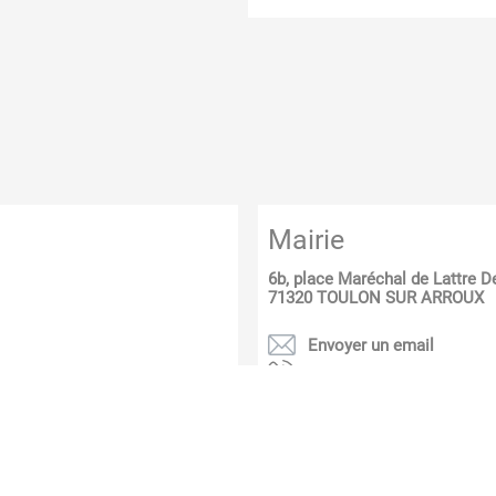
Mairie
6b, place Maréchal de Lattre D
71320
TOULON SUR ARROUX
Envoyer un email
55 24 97 58 30
PLUS D'INFOS