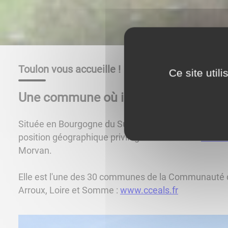
Toulon vous accueille !
Ce site util
Une commune où il fait bon vivre.
Située en Bourgogne du Sud, la commune de Toulon
position géographique privilégiée au cœur du
Charol
Morvan.
Elle est l'une des 30 communes de la Communaut
Arroux, Loire et Somme :
www.cceals.fr