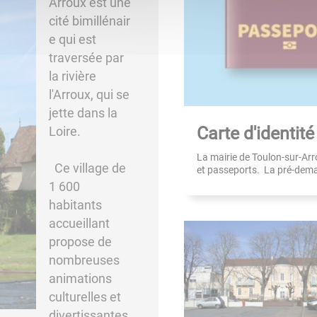
Arroux est une
cité bimillénair
e qui est
traversée par
la rivière
l'Arroux, qui se
jette dans la
Carte d'identit
Loire.
La mairie de Toulon-sur-Arr
Ce village de
et passeports. La pré-demand
1 600
habitants
accueillant
propose de
nombreuses
animations
culturelles et
divertissantes.