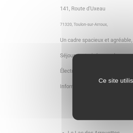
141, Route d'Uxeau
71320, Toulon-sur-Arroux,
Un cadre spacieux et agréable,
Séjours autorisés pour les cara
Électricité et ramassage des or
Ce site util
Informations et réservation : c
Le Lac des Arrouettes