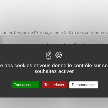
 sur les berges de l'Arroux, situé à 500 m des commerc
vanes, vans et tentes en haute-saison. Pour les camping-
dures sur l'aire. Machine à laver
ise des cookies et vous donne le contrôle sur 
liquer
ici
souhaitez activer
Tout accepter
Tout refuser
Personnaliser