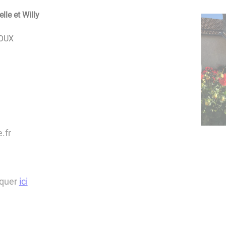
lle et Willy
ROUX
.fr
iquer
ici