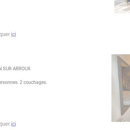
iquer
ici
ON SUR ARROUX
personnes. 2 couchages.
iquer
ici