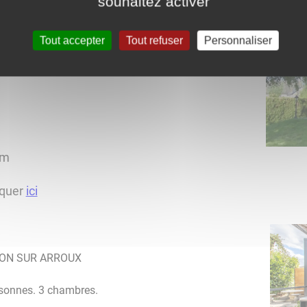
souhaitez activer
 TOULON SUR ARROUX
Tout accepter
Tout refuser
Personnaliser
om
iquer
ici
ULON SUR ARROUX
rsonnes. 3 chambres.