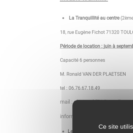
 La Tranquillité au centre
 (2ème
18, rue Eugène Fichot 71320 TO
Période de location : juin à septem
Capacité 6 personnes
M. Ronald VAN DER PLAETSEN
tel : 06.76.67.18.49
mail : els.ronald71@gmail.com
informations et réservation : cl
Ce site util
Le Chalet de l’Arroux