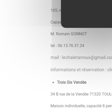
105, rue des Coffres Bas 71320
Capacité : 4/6 personnes
M. Romain GONNOT 
tel : 06.13.76.31.24
mail : lechaletarroux@gmail.c
informations et réservation : cl
Trois Six Vendée 
34 B rue de la Vendée 71320 TO
Maison individuelle, capacité 8 pe