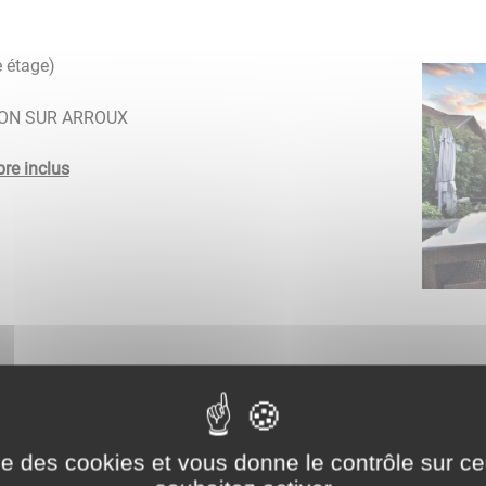
 étage) 
ULON SUR ARROUX
bre inclus
iquer
ici
ise des cookies et vous donne le contrôle sur 