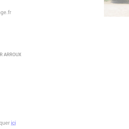
ge.fr
SUR ARROUX
iquer
ici