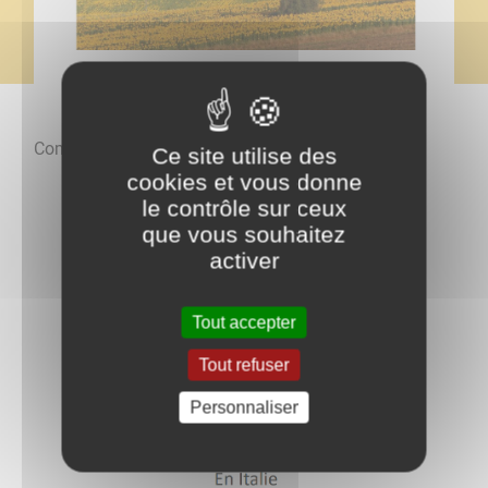
Comment a-t-il été créé ? Cliquer
ici
.
Ce site utilise des
cookies et vous donne
le contrôle sur ceux
que vous souhaitez
activer
Tout accepter
Tout refuser
Personnaliser