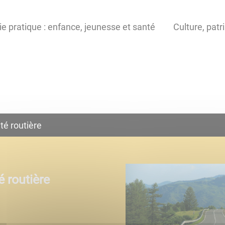
ie pratique : enfance, jeunesse et santé
Culture, patr
ité routière
é routière