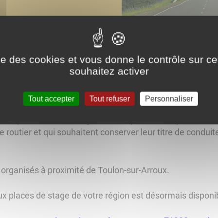
ise des cookies et vous donne le contrôle sur 
souhaitez activer
uvent accéder à leur solde de points via le site sécuris
importante pour tous les titulaires d'un permis de conduir
Tout accepter
Tout refuser
Personnaliser
u risque routier, dit "stages de récupération de points" s
 routier et qui souhaitent conserver leur titre de conduite 
organisés à proximité de Toulon-sur-Arroux.
aux places de stage de votre région est désormais disponi