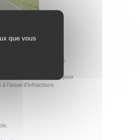
ceux que vous
é
telepoints.info
e quelque soit sa catégorie.
ont un rendez-vous citoyen pour
à l'issue d'infractions
ble.