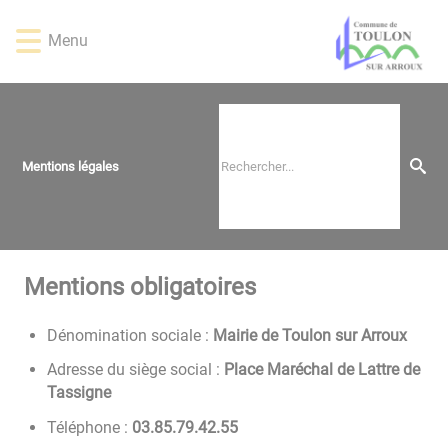
Lien
Lien
Lien
Lien
Panneau de gestion des cookies
d'accès
d'accès
d'accès
d'accès
Menu
rapide
rapide
rapide
rapide
au
au
à
au
menu
contenu
la
pied
principal
recherche
de
page
Mentions légales
Mentions obligatoires
Dénomination sociale :
Mairie de Toulon sur Arroux
Adresse du siège social :
Place Maréchal de Lattre de
Tassigne
Téléphone :
55.24.97.58.30