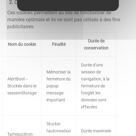
Cookies nécessaires au site pour fonctionner
Ces cookies permettent au site de fonctionner de
manière optimale et ils ne sont pas utilisés à des fins
publicitaires.
Durée de
Nom du cookie
Finalité
conservation
Durée d'une
Mémoriser la
session de
AlertBool --
fermeture du
navigation, à la
Stockée dans le
popup
fermeture de
sessionStorage
message
l'onglet les
important
données sont
effacées
Stocker
l'autorisation
Durée maximale
Tarteaucitron