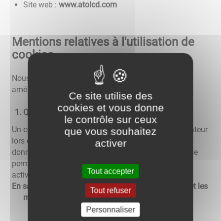
Site web :
www.atolcd.com
Mentions relatives à l'utilisation de
cookies
Nous utilisons différents cookies sur le site pour
améliorer l'interactivité du site.
Ce site utilise des
cookies et vous donne
Qu'est-ce qu'un "cookie" ?
le contrôle sur ceux
Un cookie est un fichier texte déposé sur votre ordinateur
que vous souhaitez
lors de la visite d'un site. Il permet de conserver des
activer
données utilisateur afin de faciliter la navigation et de
permettre certaines fonctionnalités. Vous pouvez les
Tout accepter
activer ou les désactiver.
En savoir plus sur les cookies, leur fonctionnement et les
Tout refuser
moyens de s'y opposer
Personnaliser