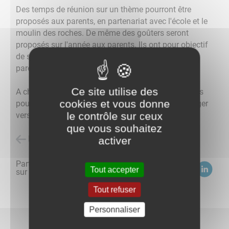
Des temps de réunion sur un thème pourront être
proposés aux parents, en partenariat avec l'école et le
moulin des roches. De même des goûters seront
proposés sur l'année aux parents. Ils ont pour objectif
de se rencontrer et d'échanger entre parents, entre
parents et professionnels dans un autre contexte.
Ce site utilise des
A chaque accueil, les professionnels seront présents
cookies et vous donne
pour répondre aux questions des parents et les diriger
le contrôle sur ceux
vers le référent technique lorsque cela le nécessite.​​​​​​
que vous souhaitez
Retour à l'accueil
activer
Partagez
Tout accepter
sur :
Tout refuser
Personnaliser