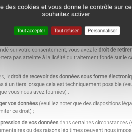
ise des cookies et vous donne le contrôle sur 
souhaitez activer
données à caractère personnel:
Tout accepter
Tout refuser
Personnaliser
mations
sur les données que nous détenons sur vous et le
ondé sur votre consentement, vous avez le
droit de retir
ortera pas atteinte à la licéité du traitement fondé sur l
s, le
droit de recevoir des données sous forme électroni
 à un tiers lorsque cela est techniquement possible (veui
ue vous nous avez fournies) ;
riger vos données
(veuillez noter que des dispositions lég
iter ce droit) ;
ppression de vos données
dans certaines circonstances (v
lementaires ou des raisons légitimes peuvent nous impos