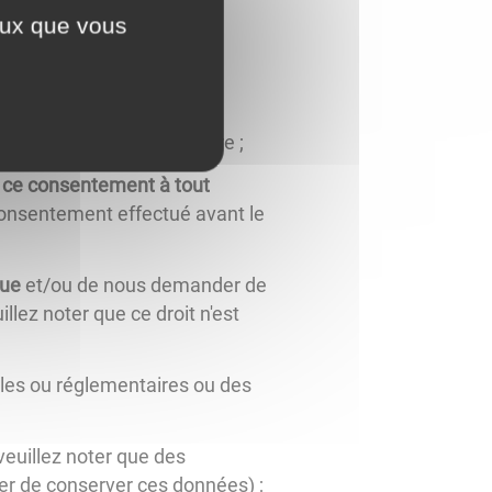
ceux que vous
s traitements mis en œuvre ;
er ce consentement à tout
e consentement effectué avant le
que
et/ou de nous demander de
llez noter que ce droit n'est
ales ou réglementaires ou des
euillez noter que des
er de conserver ces données) ;