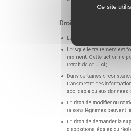
Ce site util
Droits concernant vos 
Le
droit d'obtenir des infor
Lorsque le traitement est f
moment
. Cette action ne p
retrait de celui-ci ;
Dans certaines circonstance
transmettre ces informations
applicable qu'aux données q
Le
droit de modifier ou cor
raisons légitimes peuvent lim
Le
droit de demander la su
dispositions légales ou rég