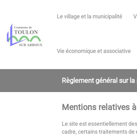
Lien
Lien
Lien
Lien
Panneau de gestion des cookies
d'accès
d'accès
d'accès
d'accès
Le village et la municipalité
V
rapide
rapide
rapide
rapide
au
au
à
au
menu
contenu
la
pied
principal
recherche
de
Vie économique et associative
page
Règlement général sur la
Mentions relatives à
Le site est essentiellement dest
cadre, certains traitements de