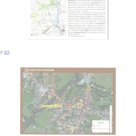
er
ici