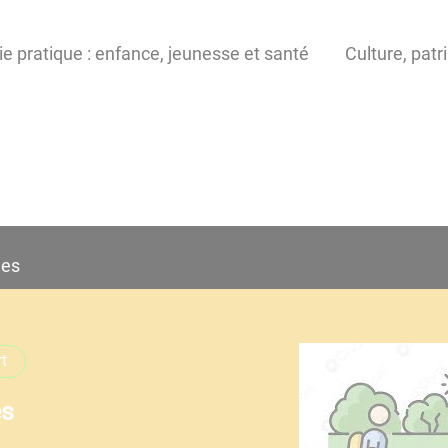
ie pratique : enfance, jeunesse et santé
Culture, patr
ées
t
es