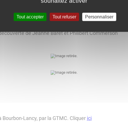
souhaitez activer
Tout accepter
Tout refuser
Personnaliser
a découverte de Jeanne Baret et Philibert Commerson
 à Bourbon-Lancy, par la GTMC. Cliquer
ici