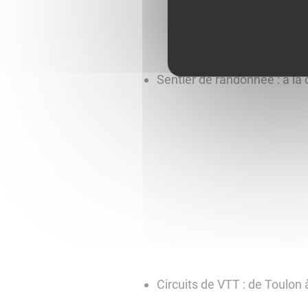
Sentier de randonnée : à l
Circuits de VTT : de Toulon