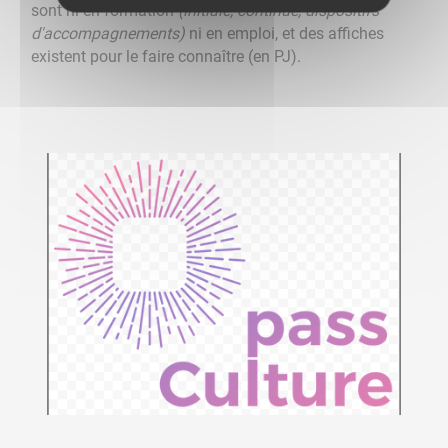
sont ni en formation
(initiale, continue, dispositifs
d'accompagnements)
ni en emploi, et des affiches
existent pour le faire connaître (en PJ).