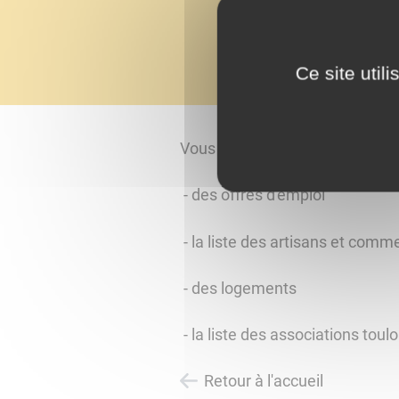
Ce site util
Vous trouverez ici :
- des offres d'emploi
- la liste des artisans et comm
- des logements
- la liste des associations toul
Retour à l'accueil